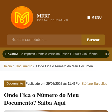
MDBF
☰ MENU
PORTAL EDUCATIVO
Buscar
Como Imprimir Frente e Verso na Epson L3250: Guia Rápido
Como
● AGORA
Inicio
Documento
Onde Fica o Número do Meu Documen...
Publicado em
29/05/2026 às 11:46
Por
Stéfano Barcellos
Documento
Onde Fica o Número do Meu
Documento? Saiba Aqui