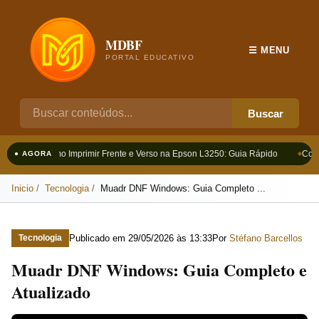
MDBF
☰ MENU
PORTAL EDUCATIVO
Buscar
Como Imprimir Frente e Verso na Epson L3250: Guia Rápido
Como
● AGORA
Inicio
Tecnologia
Muadr DNF Windows: Guia Completo ...
Publicado em
29/05/2026 às 13:33
Por
Stéfano Barcellos
Tecnologia
Muadr DNF Windows: Guia Completo e
Atualizado