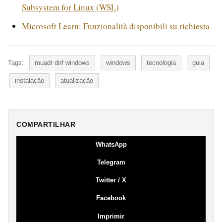
Subsystem for Linux (WSL)
Microsoft Learn: Funzionalità disponibili su richiesta
Tags:
muadr dnf windows
windows
tecnologia
guia
instalação
atualização
COMPARTILHAR
WhatsApp
Telegram
Twitter / X
Facebook
Imprimir