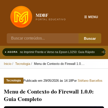
MDBF
☰ MENU
PORTAL EDUCATIVO
Buscar
Como Imprimir Frente e Verso na Epson L3250: Guia Rápido
Como
● AGORA
Inicio
Tecnologia
Menu de Contexto do Firewall 1.0....
Publicado em
29/05/2026 às 14:18
Por
Stéfano Barcellos
Tecnologia
Menu de Contexto do Firewall 1.0.0:
Guia Completo