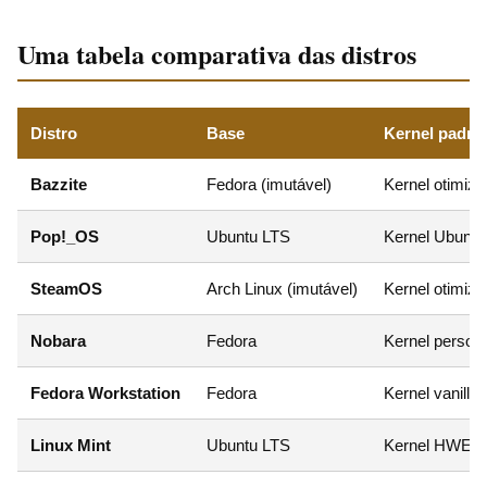
Uma tabela comparativa das distros
Distro
Base
Kernel padrã
Bazzite
Fedora (imutável)
Kernel otimiza
Pop!_OS
Ubuntu LTS
Kernel Ubuntu
SteamOS
Arch Linux (imutável)
Kernel otimiza
Nobara
Fedora
Kernel persona
Fedora Workstation
Fedora
Kernel vanilla
Linux Mint
Ubuntu LTS
Kernel HWE (