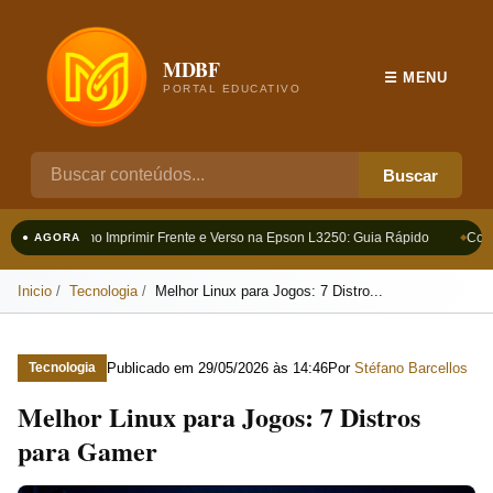
MDBF
☰ MENU
PORTAL EDUCATIVO
Buscar
Como Imprimir Frente e Verso na Epson L3250: Guia Rápido
Como
● AGORA
Inicio
Tecnologia
Melhor Linux para Jogos: 7 Distro...
Publicado em
29/05/2026 às 14:46
Por
Stéfano Barcellos
Tecnologia
Melhor Linux para Jogos: 7 Distros
para Gamer