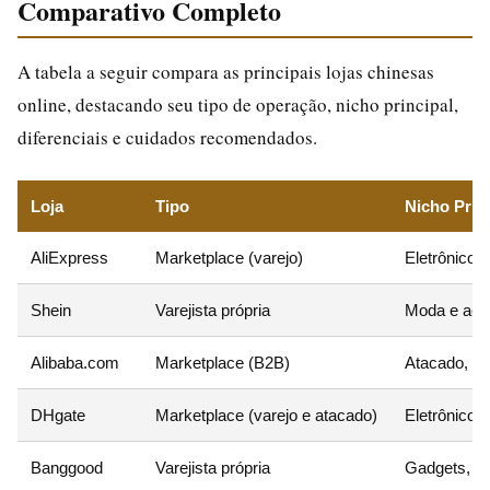
Comparativo Completo
A tabela a seguir compara as principais lojas chinesas
online, destacando seu tipo de operação, nicho principal,
diferenciais e cuidados recomendados.
Loja
Tipo
Nicho Prin
AliExpress
Marketplace (varejo)
Eletrônicos
Shein
Varejista própria
Moda e ace
Alibaba.com
Marketplace (B2B)
Atacado, ma
DHgate
Marketplace (varejo e atacado)
Eletrônicos
Banggood
Varejista própria
Gadgets, el