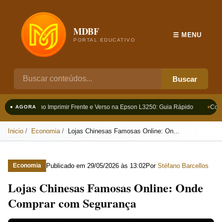
MDBF
☰ MENU
PORTAL EDUCATIVO
Buscar
Como Imprimir Frente e Verso na Epson L3250: Guia Rápido
Como
● AGORA
Inicio
Economia
Lojas Chinesas Famosas Online: On...
Publicado em
29/05/2026 às 13:02
Por
Stéfano Barcellos
Economia
Lojas Chinesas Famosas Online: Onde
Comprar com Segurança