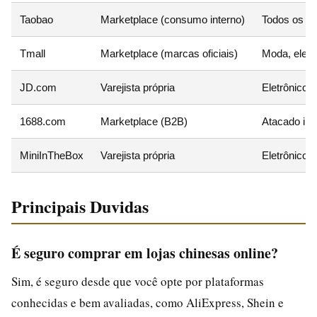
Taobao
Marketplace (consumo interno)
Todos os s
Tmall
Marketplace (marcas oficiais)
Moda, eletr
JD.com
Varejista própria
Eletrônicos
1688.com
Marketplace (B2B)
Atacado indu
MiniInTheBox
Varejista própria
Eletrônicos
Principais Duvidas
É seguro comprar em lojas chinesas online?
Sim, é seguro desde que você opte por plataformas
conhecidas e bem avaliadas, como AliExpress, Shein e