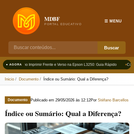
MDBF
☰ MENU
PORTAL EDUCATIVO
Buscar
Como Imprimir Frente e Verso na Epson L3250: Guia Rápido
Como
● AGORA
Inicio
Documento
Índice ou Sumário: Qual a Diferença?
Publicado em
29/05/2026 às 12:12
Por
Stéfano Barcellos
Documento
Índice ou Sumário: Qual a Diferença?