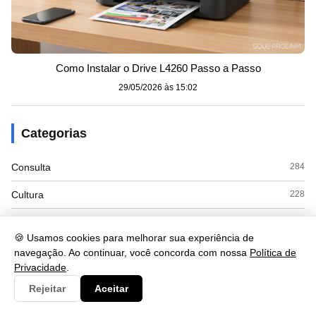
Como Instalar o Drive L4260 Passo a Passo
29/05/2026 às 15:02
Categorias
Consulta
284
Cultura
228
Documento
56
🍪 Usamos cookies para melhorar sua experiência de
Economia
78
navegação. Ao continuar, você concorda com nossa
Política de
Privacidade
.
Educação
50
Rejeitar
Aceitar
Esporte
3