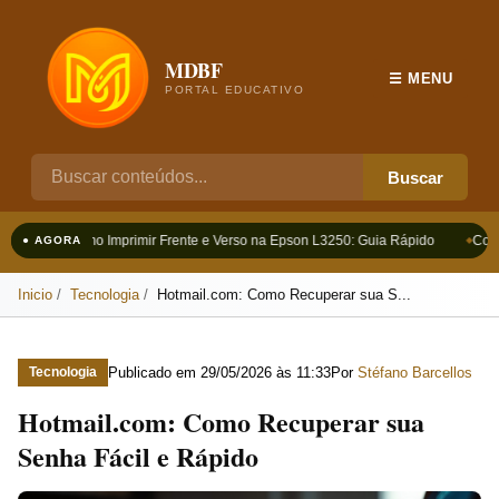
MDBF
☰ MENU
PORTAL EDUCATIVO
Buscar
Como Imprimir Frente e Verso na Epson L3250: Guia Rápido
Como
● AGORA
Inicio
Tecnologia
Hotmail.com: Como Recuperar sua S...
Publicado em
29/05/2026 às 11:33
Por
Stéfano Barcellos
Tecnologia
Hotmail.com: Como Recuperar sua
Senha Fácil e Rápido