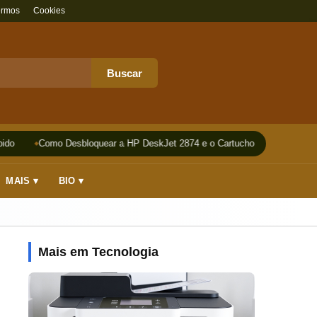
ermos
Cookies
Buscar
do
Como Desbloquear a HP DeskJet 2874 e o Cartucho
Impressora
MAIS ▾
BIO ▾
Mais em Tecnologia