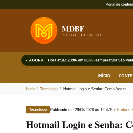
Portal de conteú
MDBF
PORTAL EDUCATIVO
● AGORA
Hora atual: 23:06 em 06/08 -
Temperatura São Paul
INÍCIO
CONTE
Inicio
Tecnologia
Hotmail Login e Senha: Como Acess...
Publicado em
29/05/2026 às 12:47
Por
Stéfano 
Tecnologia