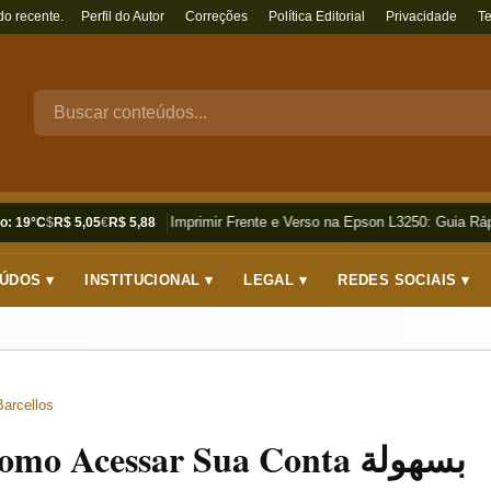
do recente.
Perfil do Autor
Correções
Política Editorial
Privacidade
T
Como Imprimir Frente e Verso na Epson L3250: Guia Rápi
o: 19°C
$
R$ 5,05
€
R$ 5,88
ÚDOS ▾
INSTITUCIONAL ▾
LEGAL ▾
REDES SOCIAIS ▾
Barcellos
Hotmail Login e Senha: Como Acessar Sua Conta بسهولة