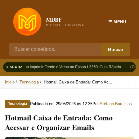
MDBF
☰ MENU
PORTAL EDUCATIVO
Buscar
Como Imprimir Frente e Verso na Epson L3250: Guia Rápido
Como
● AGORA
Inicio
Tecnologia
Hotmail Caixa de Entrada: Como Ac...
Publicado em
29/05/2026 às 12:35
Por
Stéfano Barcellos
Tecnologia
Hotmail Caixa de Entrada: Como
Acessar e Organizar Emails