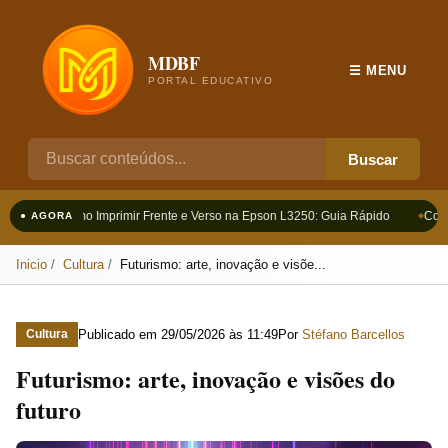
MDBF
☰ MENU
PORTAL EDUCATIVO
Buscar
Como Imprimir Frente e Verso na Epson L3250: Guia Rápido
Como 
● AGORA
Inicio
Cultura
Futurismo: arte, inovação e visõe...
Publicado em
29/05/2026 às 11:49
Por
Stéfano Barcellos
Cultura
Futurismo: arte, inovação e visões do
futuro