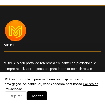
MDBF
MDBF é o seu portal de referência em conteúdo profissional e
sempre atualizado — pensado para informar com clareza e
oferecer soluções reais para os seus desafios. Tem alguma
🍪 Usamos cookies para melhorar sua experiência de
dúvida ou precisa de ajuda? Entre em contato, será um prazer
navegação. Ao continuar, você concorda com nossa
Política de
atendê-lo.
Privacidade
.
Rejeitar
Aceitar
f
X
in
YT