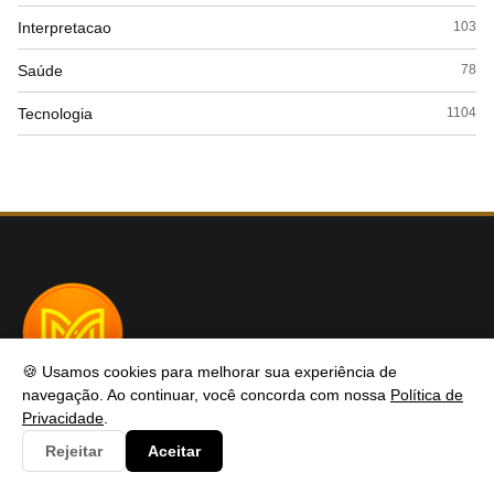
Interpretacao
103
Saúde
78
Tecnologia
1104
🍪 Usamos cookies para melhorar sua experiência de
navegação. Ao continuar, você concorda com nossa
Política de
MDBF
Privacidade
.
Rejeitar
Aceitar
MDBF é o seu portal de referência em conteúdo profissional e