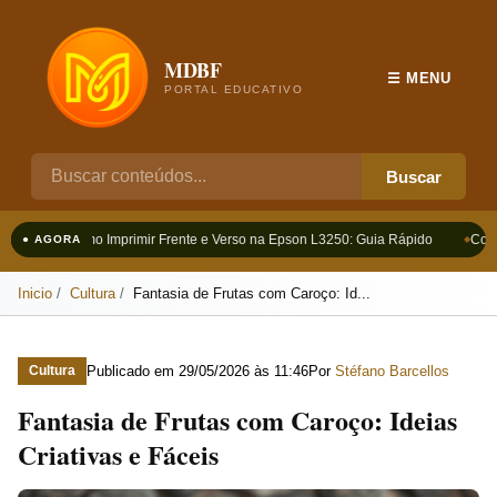
MDBF
☰ MENU
PORTAL EDUCATIVO
Buscar
Como Imprimir Frente e Verso na Epson L3250: Guia Rápido
Como 
● AGORA
Inicio
Cultura
Fantasia de Frutas com Caroço: Id...
Publicado em
29/05/2026 às 11:46
Por
Stéfano Barcellos
Cultura
Fantasia de Frutas com Caroço: Ideias
Criativas e Fáceis