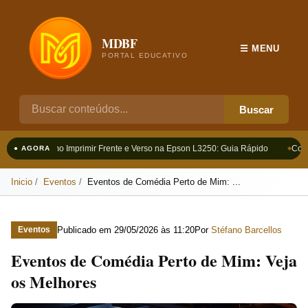
MDBF
☰ MENU
PORTAL EDUCATIVO
Buscar
Como Imprimir Frente e Verso na Epson L3250: Guia Rápido
Como
● AGORA
Inicio
Eventos
Eventos de Comédia Perto de Mim: ...
Publicado em
29/05/2026 às 11:20
Por
Stéfano Barcellos
Eventos
Eventos de Comédia Perto de Mim: Veja
os Melhores