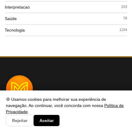
Interpretacao
103
Saúde
78
Tecnologia
1104
🍪 Usamos cookies para melhorar sua experiência de
navegação. Ao continuar, você concorda com nossa
Política de
MDBF
Privacidade
.
Rejeitar
Aceitar
MDBF é o seu portal de referência em conteúdo profissional e