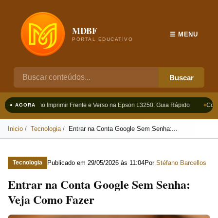
MDBF
☰ MENU
PORTAL EDUCATIVO
Buscar
Como Imprimir Frente e Verso na Epson L3250: Guia Rápido
Como
● AGORA
Inicio
Tecnologia
Entrar na Conta Google Sem Senha:...
Publicado em
29/05/2026 às 11:04
Por
Stéfano Barcellos
Tecnologia
Entrar na Conta Google Sem Senha:
Veja Como Fazer