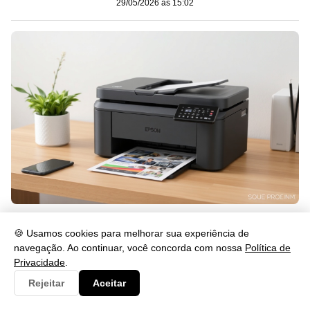
29/05/2026 às 15:02
Como Instalar o Drive L4260 Passo a Passo
🍪 Usamos cookies para melhorar sua experiência de
29/05/2026 às 15:02
navegação. Ao continuar, você concorda com nossa
Política de
Privacidade
.
Categorias
Rejeitar
Aceitar