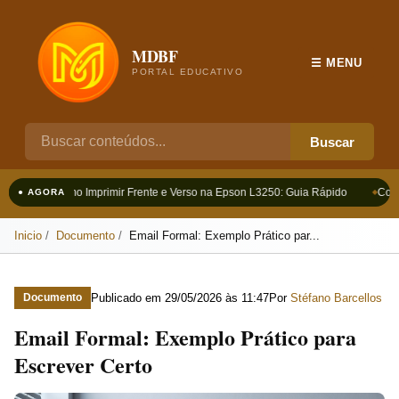
MDBF
☰ MENU
PORTAL EDUCATIVO
Buscar
Como Imprimir Frente e Verso na Epson L3250: Guia Rápido
Como 
● AGORA
Inicio
Documento
Email Formal: Exemplo Prático par...
Publicado em
29/05/2026 às 11:47
Por
Stéfano Barcellos
Documento
Email Formal: Exemplo Prático para
Escrever Certo