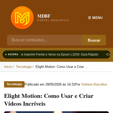
MDBF
☰ MENU
PORTAL EDUCATIVO
Buscar
Como Imprimir Frente e Verso na Epson L3250: Guia Rápido
Como
● AGORA
Inicio
Tecnologia
Elight Motion: Como Usar e Criar ...
Publicado em
29/05/2026 às 14:31
Por
Stéfano Barcellos
Tecnologia
Elight Motion: Como Usar e Criar
Vídeos Incríveis