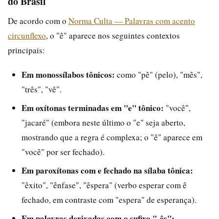
do Brasil
De acordo com o
Norma Culta — Palavras com acento
circunflexo
, o "ê" aparece nos seguintes contextos
principais:
Em monossílabos tônicos:
como "pê" (pelo), "mês",
"três", "vê".
Em oxítonas terminadas em "e" tônico:
"você",
"jacaré" (embora neste último o "e" seja aberto,
mostrando que a regra é complexa; o "ê" aparece em
"você" por ser fechado).
Em paroxítonas com e fechado na sílaba tônica:
"êxito", "ênfase", "êspera" (verbo esperar com ê
fechado, em contraste com "espera" de esperança).
Em palavras derivadas com o sufixo "-ês":