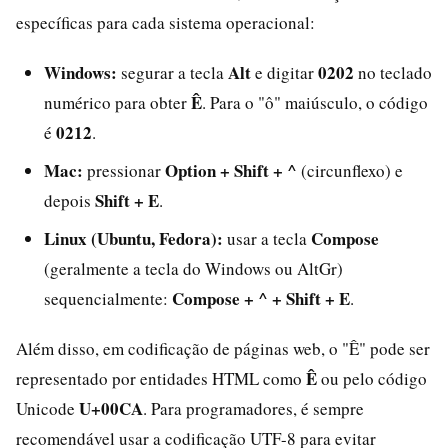
específicas para cada sistema operacional:
Windows:
Alt
0202
segurar a tecla
e digitar
no teclado
Ê
numérico para obter
. Para o "ô" maiúsculo, o código
0212
é
.
Mac:
Option + Shift + ^
pressionar
(circunflexo) e
Shift + E
depois
.
Linux (Ubuntu, Fedora):
Compose
usar a tecla
(geralmente a tecla do Windows ou AltGr)
Compose + ^ + Shift + E
sequencialmente:
.
Além disso, em codificação de páginas web, o "Ê" pode ser
Ê
representado por entidades HTML como
ou pelo código
U+00CA
Unicode
. Para programadores, é sempre
recomendável usar a codificação UTF-8 para evitar