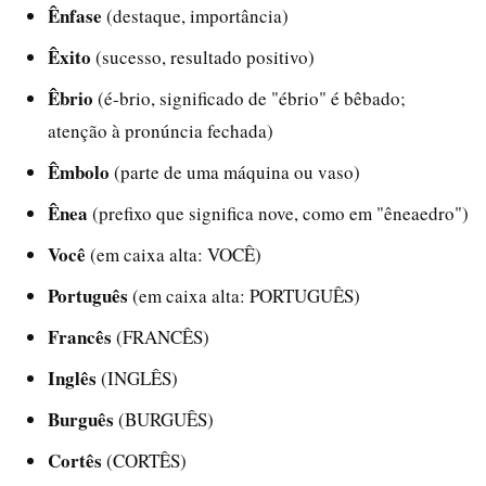
Ênfase
(destaque, importância)
Êxito
(sucesso, resultado positivo)
Êbrio
(é-brio, significado de "ébrio" é bêbado;
atenção à pronúncia fechada)
Êmbolo
(parte de uma máquina ou vaso)
Ênea
(prefixo que significa nove, como em "êneaedro")
Você
(em caixa alta: VOCÊ)
Português
(em caixa alta: PORTUGUÊS)
Francês
(FRANCÊS)
Inglês
(INGLÊS)
Burguês
(BURGUÊS)
Cortês
(CORTÊS)