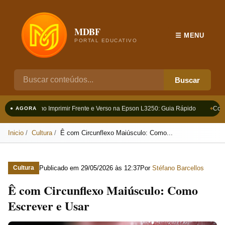
MDBF
☰ MENU
PORTAL EDUCATIVO
Buscar
Como Imprimir Frente e Verso na Epson L3250: Guia Rápido
Como
● AGORA
Inicio
Cultura
Ê com Circunflexo Maiúsculo: Como...
Publicado em
29/05/2026 às 12:37
Por
Stéfano Barcellos
Cultura
Ê com Circunflexo Maiúsculo: Como
Escrever e Usar