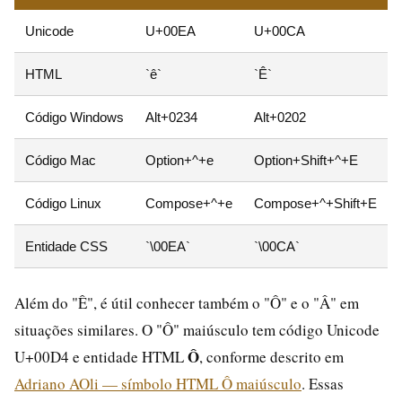
Unicode
U+00EA
U+00CA
HTML
`ê`
`Ê`
Código Windows
Alt+0234
Alt+0202
Código Mac
Option+^+e
Option+Shift+^+E
Código Linux
Compose+^+e
Compose+^+Shift+E
Entidade CSS
`\00EA`
`\00CA`
Além do "Ê", é útil conhecer também o "Ô" e o "Â" em
situações similares. O "Ô" maiúsculo tem código Unicode
Ô
U+00D4 e entidade HTML
, conforme descrito em
Adriano AOli — símbolo HTML Ô maiúsculo
. Essas