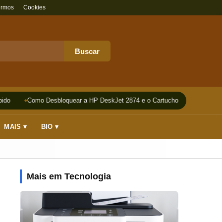
ermos
Cookies
Buscar
do
Como Desbloquear a HP DeskJet 2874 e o Cartucho
Impressora
MAIS ▾
BIO ▾
Mais em Tecnologia