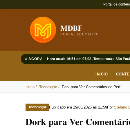
Portal de conteú
MDBF
PORTAL EDUCATIVO
● AGORA
Hora atual: 16:51 em 07/08 -
Temperatura São Paul
INÍCIO
CONTE
Inicio
Tecnologia
Dork para Ver Comentários de Perf...
Publicado em
29/05/2026 às 11:59
Por
Stéfano B
Tecnologia
Dork para Ver Comentário