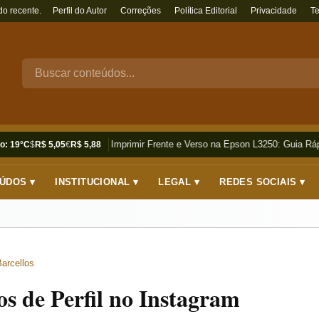
do recente.
Perfil do Autor
Correções
Política Editorial
Privacidade
T
Como Imprimir Frente e Verso na Epson L3250: Guia Rápi
o: 19°C
$
R$ 5,05
€
R$ 5,88
ÚDOS ▾
INSTITUCIONAL ▾
LEGAL ▾
REDES SOCIAIS ▾
arcellos
s de Perfil no Instagram