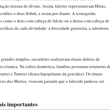
ação terrena do divino. Assim, falcões representavam Hórus,
ocodilos o deus Sobek, e assim por diante. A iconografia
as como o deus com cabeça de falcão ou a deusa com cabeça de
ecíficas de cada divindade: a ferocidade guerreira, a sabedoria
 grandes templos, sacerdotes realizavam rituais diários de
m cósmica. Na esfera doméstica, famílias possuíam estatuetas d
parto) e Taweret (deusa hipopótamo da gravidez). Os rituais
ivro dos Mortos, visavam garantir que o falecido pudesse ser
ais importantes