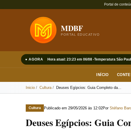
Portal de conteú
MDBF
PORTAL EDUCATIVO
● AGORA
Hora atual: 23:23 em 06/08 -
Temperatura São Paul
INÍCIO
CONTE
Inicio
Cultura
Deuses Egípcios: Guia Completo da...
Publicado em
29/05/2026 às 12:02
Por
Stéfano Barc
Cultura
Deuses Egípcios: Guia Co