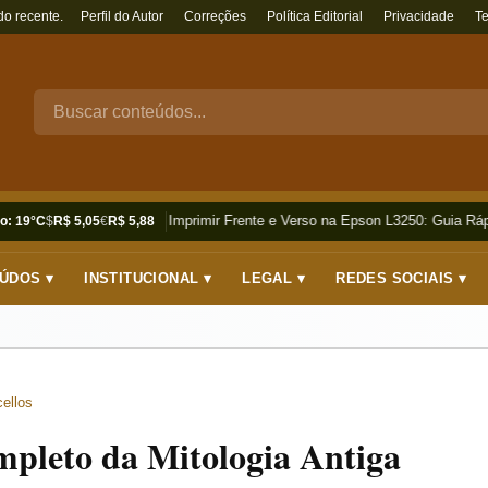
do recente.
Perfil do Autor
Correções
Política Editorial
Privacidade
T
Como Imprimir Frente e Verso na Epson L3250: Guia Rápi
o: 19°C
$
R$ 5,05
€
R$ 5,88
ÚDOS ▾
INSTITUCIONAL ▾
LEGAL ▾
REDES SOCIAIS ▾
ellos
mpleto da Mitologia Antiga