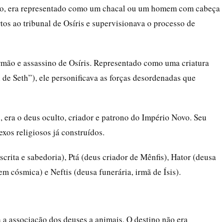
to, era representado como um chacal ou um homem com cabeça
os ao tribunal de Osíris e supervisionava o processo de
 irmão e assassino de Osíris. Representado como uma criatura
 de Seth”), ele personificava as forças desordenadas que
 era o deus oculto, criador e patrono do Império Novo. Seu
os religiosos já construídos.
crita e sabedoria), Ptá (deus criador de Mênfis), Hator (deusa
em cósmica) e Neftis (deusa funerária, irmã de Ísis).
a a associação dos deuses a animais. O destino não era