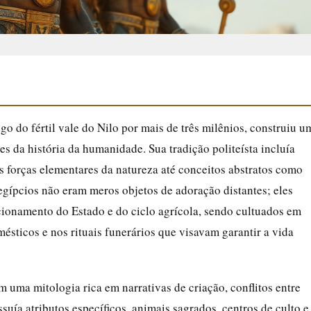
go do fértil vale do Nilo por mais de três milênios, construiu u
es da história da humanidade. Sua tradição politeísta incluía
 forças elementares da natureza até conceitos abstratos como
egípcios não eram meros objetos de adoração distantes; eles
cionamento do Estado e do ciclo agrícola, sendo cultuados em
ticos e nos rituais funerários que visavam garantir a vida
uma mitologia rica em narrativas de criação, conflitos entre
suía atributos específicos, animais sagrados, centros de culto e