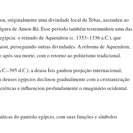
n, originalmente uma divindade local de Tebas, ascendeu ao
a figura de Amon-Rá. Esse período também testemunhou uma das
a egípcia: o reinado de Aquenáton (c. 1353–1336 a.C.), que
 Áton, perseguindo outras divindades. A reforma de Aquenáton,
o após sua morte, com o retorno ao politeísmo tradicional.
.C.–395 d.C.), a deusa Ísis ganhou projeção internacional,
s deuses egípcios declinou gradualmente com a cristianização
réticas e influenciou profundamente o imaginário ocidental.
ticas do panteão egípcio, com suas funções e símbolos