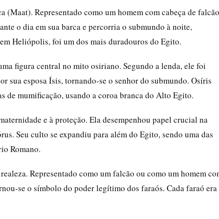
mica (Maat). Representado como um homem com cabeça de falcã
ante o dia em sua barca e percorria o submundo à noite,
 em Heliópolis, foi um dos mais duradouros do Egito.
 uma figura central no mito osiriano. Segundo a lenda, ele foi
por sua esposa Ísis, tornando-se o senhor do submundo. Osíris
 de mumificação, usando a coroa branca do Alto Egito.
 maternidade e à proteção. Ela desempenhou papel crucial na
Hórus. Seu culto se expandiu para além do Egito, sendo uma das
ério Romano.
 e da realeza. Representado como um falcão ou como um homem c
rnou-se o símbolo do poder legítimo dos faraós. Cada faraó era