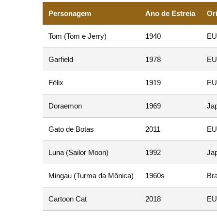
Personagem
Ano de Estreia
Or
Tom (Tom e Jerry)
1940
EU
Garfield
1978
EU
Félix
1919
EU
Doraemon
1969
Ja
Gato de Botas
2011
EU
Luna (Sailor Moon)
1992
Ja
Mingau (Turma da Mônica)
1960s
Bra
Cartoon Cat
2018
EU