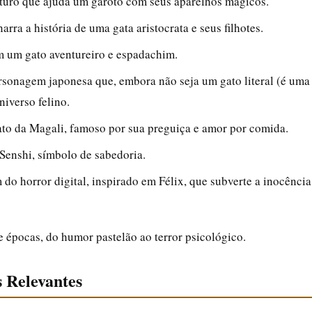
turo que ajuda um garoto com seus aparelhos mágicos.
rra a história de uma gata aristocrata e seus filhotes.
om um gato aventureiro e espadachim.
rsonagem japonesa que, embora não seja um gato literal (é uma
iverso felino.
ato da Magali, famoso por sua preguiça e amor por comida.
 Senshi, símbolo de sabedoria.
do horror digital, inspirado em Félix, que subverte a inocência
 épocas, do humor pastelão ao terror psicológico.
 Relevantes