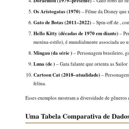
Doraemon (1979–presente)
– Gato robô do fu
Os Aristogatas (1970)
– Filme da Disney que na
Gato de Botas (2011–2022)
– Spin-off de , c
Hello Kitty (décadas de 1970 em diante)
– Pe
menina-estilo), é mundialmente associada ao un
Mingau (da série )
– Personagem brasileiro, g
Luna (de )
– Gata falante que orienta as Sailor
Cartoon Cat (2018–atualidade)
– Personagem 
felina.
Esses exemplos mostram a diversidade de gêneros e
Uma Tabela Comparativa de Dados