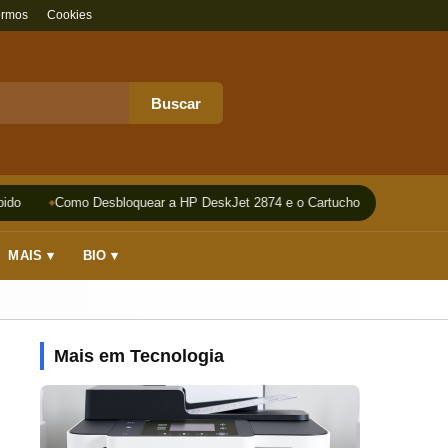
ermos
Cookies
Buscar
do
Como Desbloquear a HP DeskJet 2874 e o Cartucho
Impressora
MAIS ▾
BIO ▾
Mais em Tecnologia