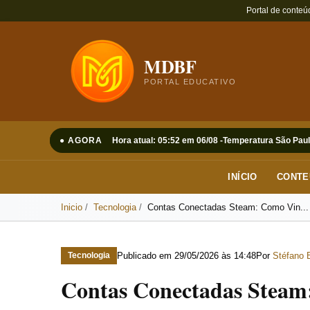
Portal de conteú
MDBF
PORTAL EDUCATIVO
● AGORA
Hora atual: 05:52 em 06/08 -
Temperatura São Paul
INÍCIO
CONTE
Inicio
Tecnologia
Contas Conectadas Steam: Como Vin...
Publicado em
29/05/2026 às 14:48
Por
Stéfano 
Tecnologia
Contas Conectadas Steam