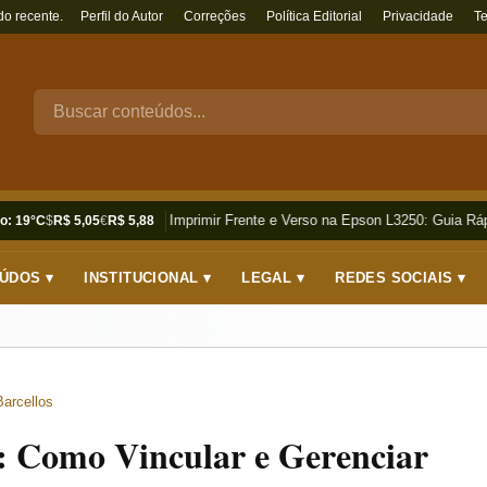
do recente.
Perfil do Autor
Correções
Política Editorial
Privacidade
T
Como Imprimir Frente e Verso na Epson L3250: Guia Rápi
o: 19°C
$
R$ 5,05
€
R$ 5,88
ÚDOS ▾
INSTITUCIONAL ▾
LEGAL ▾
REDES SOCIAIS ▾
Barcellos
: Como Vincular e Gerenciar