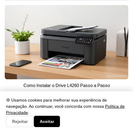
Como Instalar o Drive L4260 Passo a Passo
29/05/2026 às 15:02
🍪 Usamos cookies para melhorar sua experiência de
navegação. Ao continuar, você concorda com nossa
Política de
Categorias
Privacidade
.
Rejeitar
Aceitar
Consulta
284