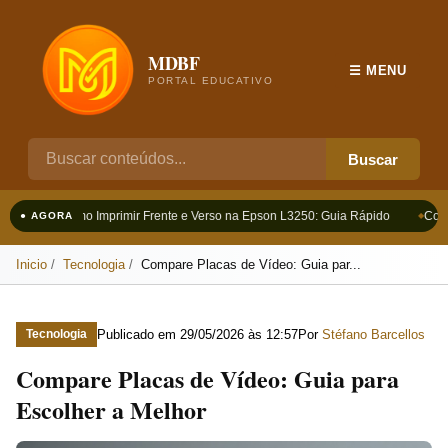
MDBF
☰ MENU
PORTAL EDUCATIVO
Buscar
Como Imprimir Frente e Verso na Epson L3250: Guia Rápido
Como
● AGORA
Inicio
Tecnologia
Compare Placas de Vídeo: Guia par...
Publicado em
29/05/2026 às 12:57
Por
Stéfano Barcellos
Tecnologia
Compare Placas de Vídeo: Guia para
Escolher a Melhor