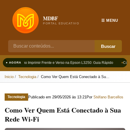
MDBF
☰ MENU
PORTAL EDUCATIVO
Buscar
Como Imprimir Frente e Verso na Epson L3250: Guia Rápido
Como
● AGORA
Inicio
Tecnologia
Como Ver Quem Está Conectado à Su...
Publicado em
29/05/2026 às 13:21
Por
Stéfano Barcellos
Tecnologia
Como Ver Quem Está Conectado à Sua
Rede Wi-Fi