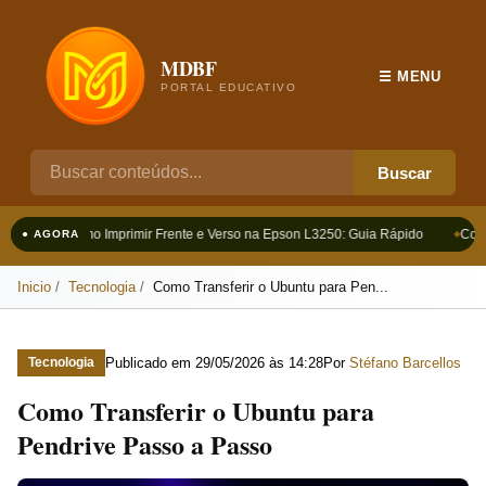
MDBF
☰ MENU
PORTAL EDUCATIVO
Buscar
Como Imprimir Frente e Verso na Epson L3250: Guia Rápido
Como
● AGORA
Inicio
Tecnologia
Como Transferir o Ubuntu para Pen...
Publicado em
29/05/2026 às 14:28
Por
Stéfano Barcellos
Tecnologia
Como Transferir o Ubuntu para
Pendrive Passo a Passo