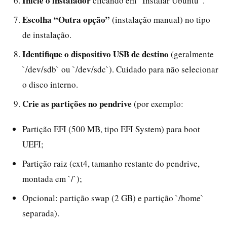
Inicie o instalador
clicando em “Instalar Ubuntu”.
Escolha “Outra opção”
(instalação manual) no tipo
de instalação.
Identifique o dispositivo USB de destino
(geralmente
`/dev/sdb` ou `/dev/sdc`). Cuidado para não selecionar
o disco interno.
Crie as partições no pendrive
(por exemplo:
Partição EFI (500 MB, tipo EFI System) para boot
UEFI;
Partição raiz (ext4, tamanho restante do pendrive,
montada em `/`);
Opcional: partição swap (2 GB) e partição `/home`
separada).