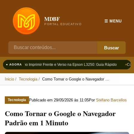
MDBF
☰ MENU
PORTAL EDUCATIVO
Buscar
Como Imprimir Frente e Verso na Epson L3250: Guia Rápido
Como
● AGORA
Inicio
Tecnologia
Como Tornar o Google o Navegador ...
Publicado em
29/05/2026 às 11:05
Por
Stéfano Barcellos
Tecnologia
Como Tornar o Google o Navegador
Padrão em 1 Minuto