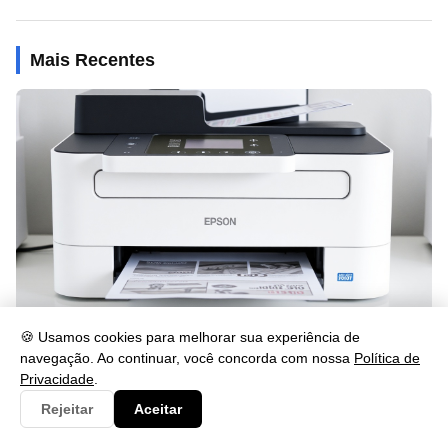
Mais Recentes
🍪 Usamos cookies para melhorar sua experiência de
navegação. Ao continuar, você concorda com nossa
Política de
Como Imprimir Frente e Verso na Epson L3250: Guia Rápido
Privacidade
.
29/05/2026 às 15:02
Rejeitar
Aceitar