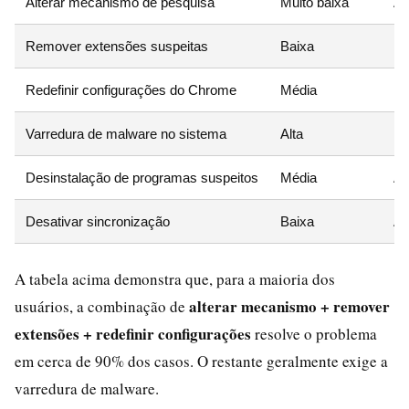
Alterar mecanismo de pesquisa
Muito baixa
Al
Remover extensões suspeitas
Baixa
Mé
Redefinir configurações do Chrome
Média
Mu
Varredura de malware no sistema
Alta
Mu
Desinstalação de programas suspeitos
Média
Al
Desativar sincronização
Baixa
Al
A tabela acima demonstra que, para a maioria dos
alterar mecanismo + remover
usuários, a combinação de
extensões + redefinir configurações
resolve o problema
em cerca de 90% dos casos. O restante geralmente exige a
varredura de malware.