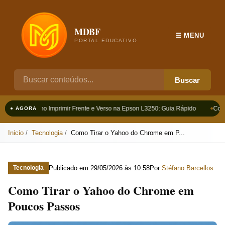
MDBF
☰ MENU
PORTAL EDUCATIVO
Buscar
Como Imprimir Frente e Verso na Epson L3250: Guia Rápido
Como
● AGORA
Inicio
Tecnologia
Como Tirar o Yahoo do Chrome em P...
Publicado em
29/05/2026 às 10:58
Por
Stéfano Barcellos
Tecnologia
Como Tirar o Yahoo do Chrome em
Poucos Passos