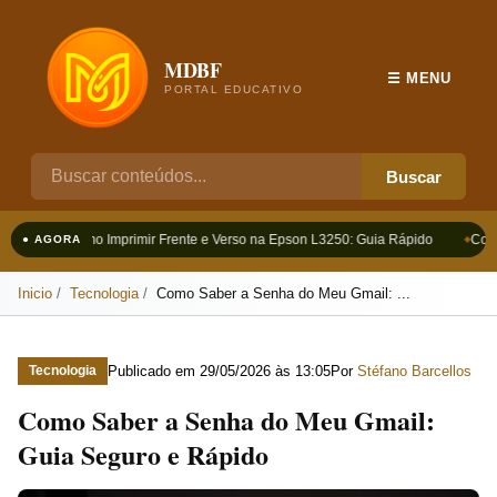
MDBF
☰ MENU
PORTAL EDUCATIVO
Buscar
Como Imprimir Frente e Verso na Epson L3250: Guia Rápido
Como
● AGORA
Inicio
Tecnologia
Como Saber a Senha do Meu Gmail: ...
Publicado em
29/05/2026 às 13:05
Por
Stéfano Barcellos
Tecnologia
Como Saber a Senha do Meu Gmail:
Guia Seguro e Rápido