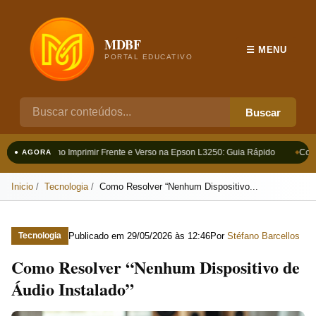
MDBF
☰ MENU
PORTAL EDUCATIVO
Buscar
Como Imprimir Frente e Verso na Epson L3250: Guia Rápido
Como
● AGORA
Inicio
Tecnologia
Como Resolver “Nenhum Dispositivo...
Publicado em
29/05/2026 às 12:46
Por
Stéfano Barcellos
Tecnologia
Como Resolver “Nenhum Dispositivo de
Áudio Instalado”