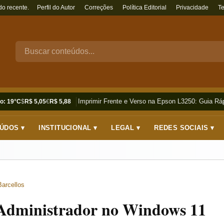
do recente.
Perfil do Autor
Correções
Política Editorial
Privacidade
T
Como Imprimir Frente e Verso na Epson L3250: Guia Rápi
o: 19°C
$
R$ 5,05
€
R$ 5,88
ÚDOS ▾
INSTITUCIONAL ▾
LEGAL ▾
REDES SOCIAIS ▾
Barcellos
Administrador no Windows 11