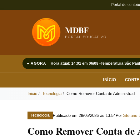
Portal de conteú
MDBF
PORTAL EDUCATIVO
● AGORA
Hora atual: 14:01 em 06/08 -
Temperatura São Paul
INÍCIO
CONTE
Inicio
Tecnologia
Como Remover Conta de Administrad...
Publicado em
29/05/2026 às 13:54
Por
Stéfano 
Tecnologia
Como Remover Conta de 