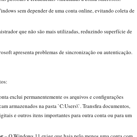
 Windows sem depender de uma conta online, evitando coleta de
istrador que não são mais utilizadas, reduzindo superfície de
osoft apresenta problemas de sincronização ou autenticação.
tos:
nta exclui permanentemente os arquivos e configurações
ficam armazenados na pasta `C:Users\
`. Transfira documentos,
igitais e outros itens importantes para outra conta ou para um
or
– O Windows 11 exige que haja pelo menos uma conta com