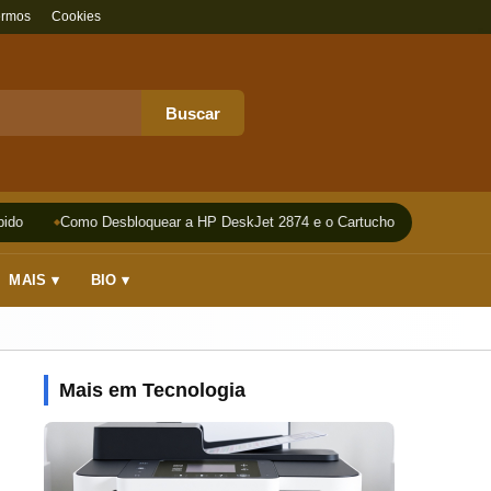
ermos
Cookies
Buscar
do
Como Desbloquear a HP DeskJet 2874 e o Cartucho
Impressora
MAIS ▾
BIO ▾
Mais em Tecnologia