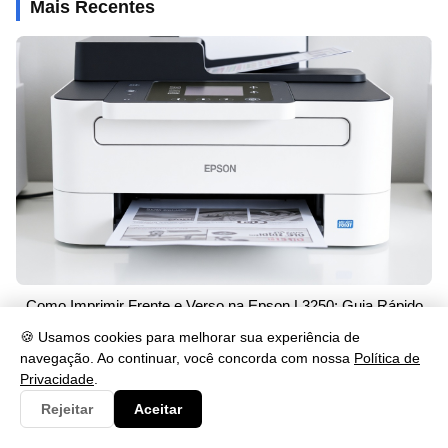
Mais Recentes
Como Imprimir Frente e Verso na Epson L3250: Guia Rápido
29/05/2026 às 15:02
🍪 Usamos cookies para melhorar sua experiência de
navegação. Ao continuar, você concorda com nossa
Política de
Privacidade
.
Rejeitar
Aceitar