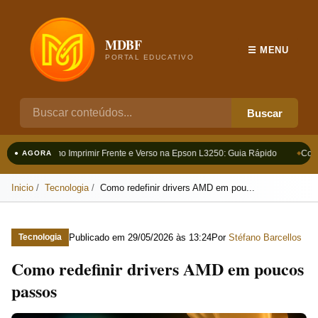
MDBF
☰ MENU
PORTAL EDUCATIVO
Buscar
Como Imprimir Frente e Verso na Epson L3250: Guia Rápido
Como
● AGORA
Inicio
Tecnologia
Como redefinir drivers AMD em pou...
Publicado em
29/05/2026 às 13:24
Por
Stéfano Barcellos
Tecnologia
Como redefinir drivers AMD em poucos
passos