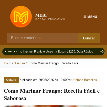
MDBF
☰ MENU
PORTAL EDUCATIVO
Buscar
Como Imprimir Frente e Verso na Epson L3250: Guia Rápido
Como 
● AGORA
Inicio
Cultura
Como Marinar Frango: Receita Fáci...
Publicado em
29/05/2026 às 12:00
Por
Stéfano Barcellos
Cultura
Como Marinar Frango: Receita Fácil e
Saborosa