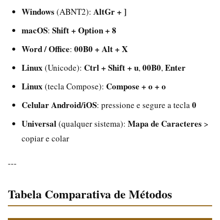
Windows
AltGr + ]
(ABNT2):
macOS
Shift + Option + 8
:
Word / Office
00B0 + Alt + X
:
Linux
Ctrl + Shift + u
00B0
Enter
(Unicode):
,
,
Linux
Compose + o + o
(tecla Compose):
Celular Android/iOS
0
: pressione e segure a tecla
Universal
Mapa de Caracteres
(qualquer sistema):
>
copiar e colar
---
Tabela Comparativa de Métodos