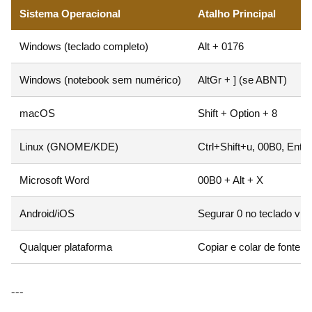
Sistema Operacional
Atalho Principal
Windows (teclado completo)
Alt + 0176
Windows (notebook sem numérico)
AltGr + ] (se ABNT)
macOS
Shift + Option + 8
Linux (GNOME/KDE)
Ctrl+Shift+u, 00B0, Enter
Microsoft Word
00B0 + Alt + X
Android/iOS
Segurar 0 no teclado virt
Qualquer plataforma
Copiar e colar de fonte e
---