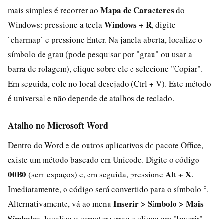
Mapa de Caracteres
mais simples é recorrer ao
do
Windows + R
Windows: pressione a tecla
, digite
`charmap` e pressione Enter. Na janela aberta, localize o
símbolo de grau (pode pesquisar por "grau" ou usar a
barra de rolagem), clique sobre ele e selecione "Copiar".
Em seguida, cole no local desejado (Ctrl + V). Este método
é universal e não depende de atalhos de teclado.
Atalho no Microsoft Word
Dentro do Word e de outros aplicativos do pacote Office,
existe um método baseado em Unicode. Digite o código
00B0
Alt + X
(sem espaços) e, em seguida, pressione
.
Imediatamente, o código será convertido para o símbolo °.
Inserir > Símbolo > Mais
Alternativamente, vá ao menu
Símbolos
, localize o caractere grau e clique em "Inserir".