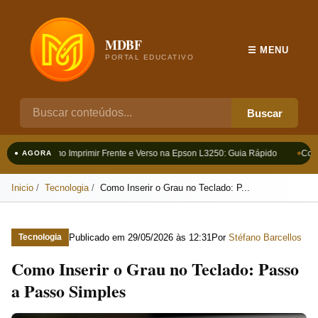
MDBF
☰ MENU
PORTAL EDUCATIVO
Buscar
Como Imprimir Frente e Verso na Epson L3250: Guia Rápido
Como
● AGORA
Inicio
Tecnologia
Como Inserir o Grau no Teclado: P...
Publicado em
29/05/2026 às 12:31
Por
Stéfano Barcellos
Tecnologia
Como Inserir o Grau no Teclado: Passo
a Passo Simples