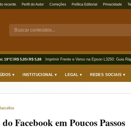
do recente.
Perfil do Autor
Correções
Política Editorial
Privacidade
T
Como Imprimir Frente e Verso na Epson L3250: Guia Rápi
o: 19°C
$
R$ 5,05
€
R$ 5,88
ÚDOS ▾
INSTITUCIONAL ▾
LEGAL ▾
REDES SOCIAIS ▾
Barcellos
 do Facebook em Poucos Passos