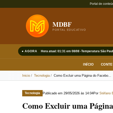
Portal de conteú
MDBF
PORTAL EDUCATIVO
● AGORA
Hora atual: 01:31 em 08/08 -
Temperatura São Paul
INÍCIO
CONTE
Inicio
Tecnologia
Como Excluir uma Página do Facebo...
Publicado em
29/05/2026 às 14:04
Por
Stéfano 
Tecnologia
Como Excluir uma Página