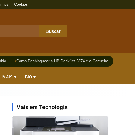
ermos
Cookies
Buscar
do
Como Desbloquear a HP DeskJet 2874 e o Cartucho
Impressora
MAIS ▾
BIO ▾
Mais em Tecnologia