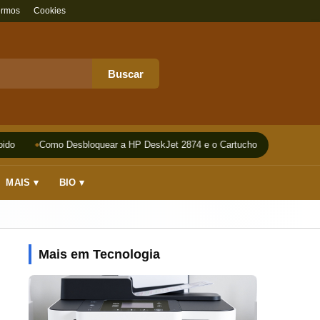
ermos
Cookies
Buscar
do
Como Desbloquear a HP DeskJet 2874 e o Cartucho
Impressora
MAIS ▾
BIO ▾
Mais em Tecnologia