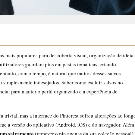
s mais populares para descoberta visual, organização de ideia
utilizadores guardam pins em pastas temáticas, criando
 entanto, com o tempo, é natural que muitos desses salvos
ou simplesmente indesejados. Saber como excluir salvos no
ncial para manter o perfil organizado e a experiência de
 trivial, mas a interface do Pinterest sofreu alterações ao long
rme a versão do aplicativo (Android, iOS) e do navegador. Além
r um salvamento
(remover o pin apenas da sua coleção pessoal)