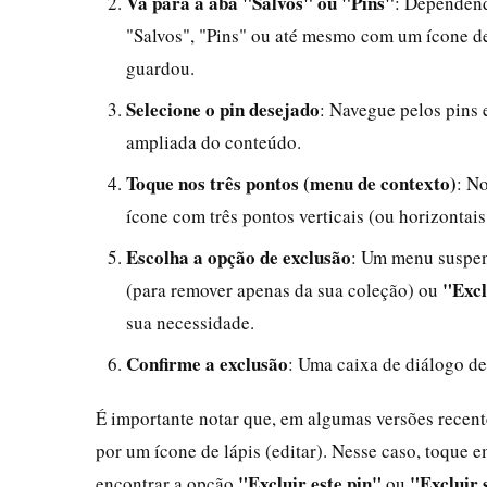
Vá para a aba "Salvos" ou "Pins"
: Dependend
"Salvos", "Pins" ou até mesmo com um ícone de 
guardou.
Selecione o pin desejado
: Navegue pelos pins e
ampliada do conteúdo.
Toque nos três pontos (menu de contexto)
: N
ícone com três pontos verticais (ou horizontai
Escolha a opção de exclusão
: Um menu suspen
"Excl
(para remover apenas da sua coleção) ou
sua necessidade.
Confirme a exclusão
: Uma caixa de diálogo d
É importante notar que, em algumas versões recente
por um ícone de lápis (editar). Nesse caso, toque 
"Excluir este pin"
"Excluir
encontrar a opção
ou