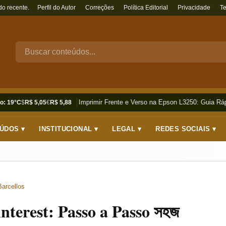
do recente.
Perfil do Autor
Correções
Política Editorial
Privacidade
T
Como Imprimir Frente e Verso na Epson L3250: Guia Rápi
o: 19°C
$
R$ 5,05
€
R$ 5,88
ÚDOS ▾
INSTITUCIONAL ▾
LEGAL ▾
REDES SOCIAIS ▾
Barcellos
nterest: Passo a Passo সহজ