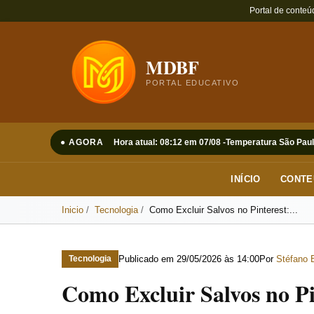
Portal de conteú
MDBF
PORTAL EDUCATIVO
● AGORA
Hora atual: 08:12 em 07/08 -
Temperatura São Paul
INÍCIO
CONTE
Inicio
Tecnologia
Como Excluir Salvos no Pinterest:...
Publicado em
29/05/2026 às 14:00
Por
Stéfano 
Tecnologia
Como Excluir Salvos no Pi