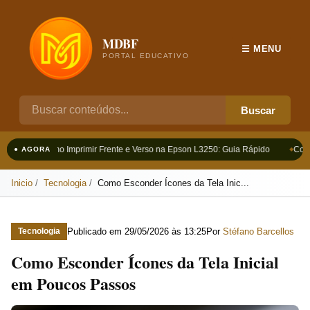
MDBF
☰ MENU
PORTAL EDUCATIVO
Buscar
Como Imprimir Frente e Verso na Epson L3250: Guia Rápido
Como
● AGORA
Inicio
Tecnologia
Como Esconder Ícones da Tela Inic...
Publicado em
29/05/2026 às 13:25
Por
Stéfano Barcellos
Tecnologia
Como Esconder Ícones da Tela Inicial
em Poucos Passos