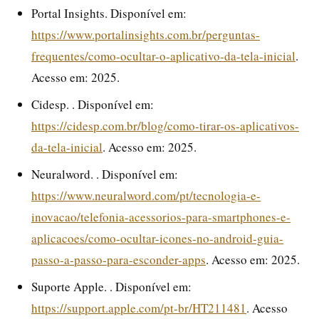
Portal Insights. Disponível em:
https://www.portalinsights.com.br/perguntas-
frequentes/como-ocultar-o-aplicativo-da-tela-inicial
.
Acesso em: 2025.
Cidesp. . Disponível em:
https://cidesp.com.br/blog/como-tirar-os-aplicativos-
da-tela-inicial
. Acesso em: 2025.
Neuralword. . Disponível em:
https://www.neuralword.com/pt/tecnologia-e-
inovacao/telefonia-acessorios-para-smartphones-e-
aplicacoes/como-ocultar-icones-no-android-guia-
passo-a-passo-para-esconder-apps
. Acesso em: 2025.
Suporte Apple. . Disponível em:
https://support.apple.com/pt-br/HT211481
. Acesso