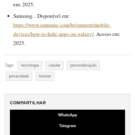
em: 2025.
Samsung. . Disponível em:
https://www.samsung.com/br/support/mobile-
devices/how-to-hide-apps-on-galaxy/
. Acesso em:
2025.
Tags:
tecnologia
celular
personalização
privacidade
tutorial
COMPARTILHAR
WhatsApp
Telegram