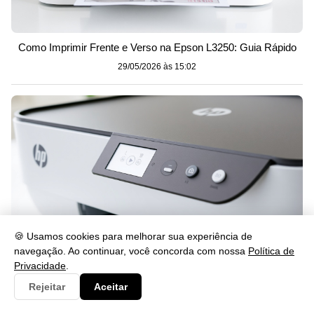
Como Imprimir Frente e Verso na Epson L3250: Guia Rápido
29/05/2026 às 15:02
🍪 Usamos cookies para melhorar sua experiência de
navegação. Ao continuar, você concorda com nossa
Política de
Privacidade
.
Como Desbloquear a HP DeskJet 2874 e o Cartucho
Rejeitar
Aceitar
29/05/2026 às 15:02