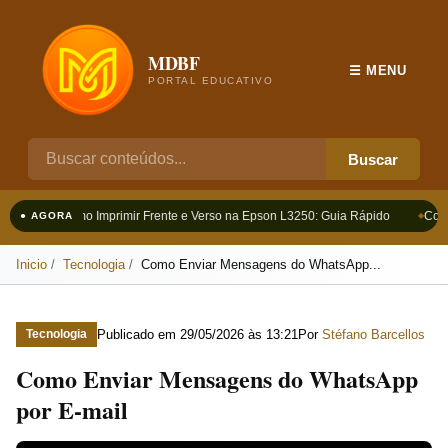
MDBF
☰ MENU
PORTAL EDUCATIVO
Buscar
Como Imprimir Frente e Verso na Epson L3250: Guia Rápido
Como
● AGORA
Inicio
Tecnologia
Como Enviar Mensagens do WhatsApp...
Publicado em
29/05/2026 às 13:21
Por
Stéfano Barcellos
Tecnologia
Como Enviar Mensagens do WhatsApp
por E-mail