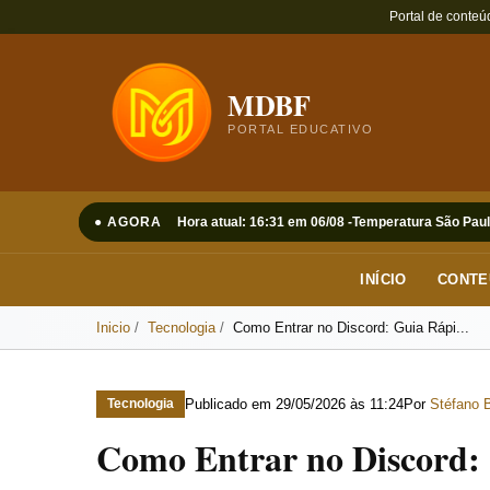
Portal de conteú
MDBF
PORTAL EDUCATIVO
● AGORA
Hora atual: 16:31 em 06/08 -
Temperatura São Paul
INÍCIO
CONTE
Inicio
Tecnologia
Como Entrar no Discord: Guia Rápi...
Publicado em
29/05/2026 às 11:24
Por
Stéfano B
Tecnologia
Como Entrar no Discord: 