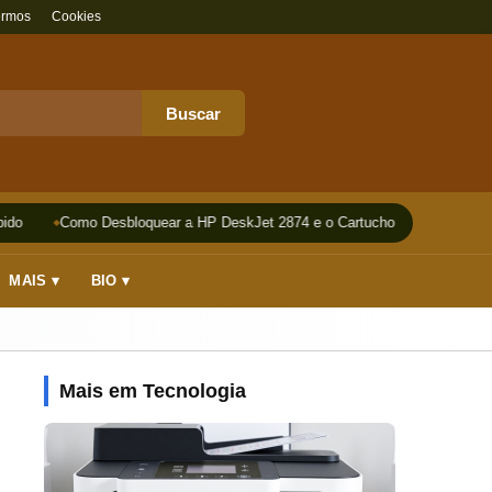
ermos
Cookies
Buscar
do
Como Desbloquear a HP DeskJet 2874 e o Cartucho
Impressora
MAIS ▾
BIO ▾
Mais em Tecnologia