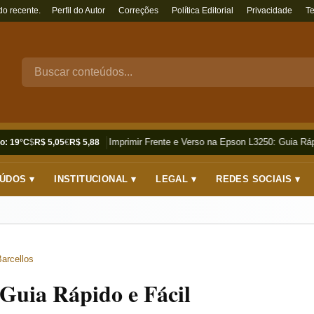
do recente.
Perfil do Autor
Correções
Política Editorial
Privacidade
T
Como Imprimir Frente e Verso na Epson L3250: Guia Rápi
o: 19°C
$
R$ 5,05
€
R$ 5,88
ÚDOS ▾
INSTITUCIONAL ▾
LEGAL ▾
REDES SOCIAIS ▾
arcellos
Guia Rápido e Fácil