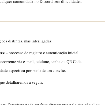
qualquer comunidade no Discord sem dificuldades.
ções distintas, mas interligadas:
vez
– processo de registro e autenticação inicial.
ecorrente via e-mail, telefone, senha ou QR Code.
ade específica por meio de um convite.
que detalharemos a seguir.
ta. O registro pode ser feito diretamente pelo site oficial ou