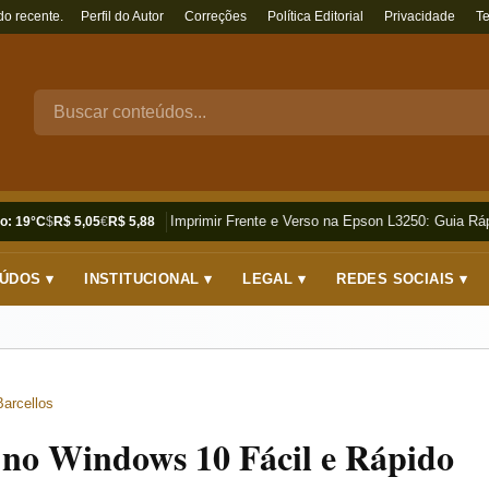
do recente.
Perfil do Autor
Correções
Política Editorial
Privacidade
T
Como Imprimir Frente e Verso na Epson L3250: Guia Rápi
o: 19°C
$
R$ 5,05
€
R$ 5,88
ÚDOS ▾
INSTITUCIONAL ▾
LEGAL ▾
REDES SOCIAIS ▾
Barcellos
 no Windows 10 Fácil e Rápido