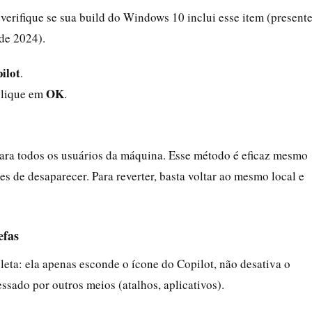
verifique se sua build do Windows 10 inclui esse item (present
 de 2024).
ilot
.
OK
clique em
.
 para todos os usuários da máquina. Esse método é eficaz mesmo
s de desaparecer. Para reverter, basta voltar ao mesmo local e
efas
ta: ela apenas esconde o ícone do Copilot, não desativa o
ssado por outros meios (atalhos, aplicativos).