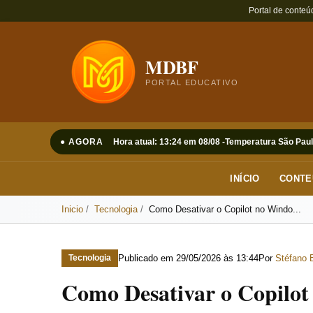
Portal de conteú
MDBF
PORTAL EDUCATIVO
● AGORA
Hora atual: 13:24 em 08/08 -
Temperatura São Paul
INÍCIO
CONTE
Inicio
Tecnologia
Como Desativar o Copilot no Windo...
Publicado em
29/05/2026 às 13:44
Por
Stéfano 
Tecnologia
Como Desativar o Copilot