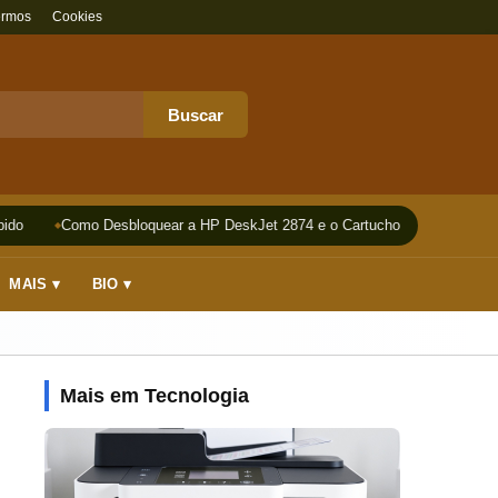
ermos
Cookies
Buscar
do
Como Desbloquear a HP DeskJet 2874 e o Cartucho
Impressora
MAIS ▾
BIO ▾
Mais em Tecnologia