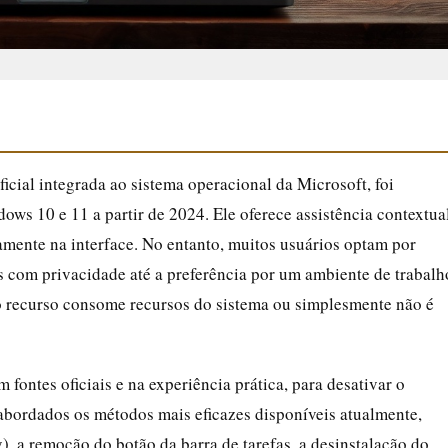
icial integrada ao sistema operacional da Microsoft, foi
ws 10 e 11 a partir de 2024. Ele oferece assistência contextual
amente na interface. No entanto, muitos usuários optam por
 com privacidade até a preferência por um ambiente de trabalh
 o recurso consome recursos do sistema ou simplesmente não é
fontes oficiais e na experiência prática, para desativar o
abordados os métodos mais eficazes disponíveis atualmente,
), a remoção do botão da barra de tarefas, a desinstalação do