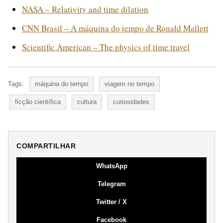
NASA – Relativity and time dilation
CNN Brasil – A máquina do tempo de Ronald Mallett
Scientific American – The physics of time travel
Tags:
máquina do tempo
viagem no tempo
ficção científica
cultura
curiosidades
COMPARTILHAR
WhatsApp
Telegram
Twitter / X
Facebook