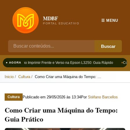
MDBF
☰ MENU
PORTAL EDUCATIVO
Buscar
Como Imprimir Frente e Verso na Epson L3250: Guia Rápido
Como 
● AGORA
Inicio
Cultura
Como Criar uma Máquina do Tempo: ...
Publicado em
29/05/2026 às 13:34
Por
Stéfano Barcellos
Cultura
Como Criar uma Máquina do Tempo:
Guia Prático