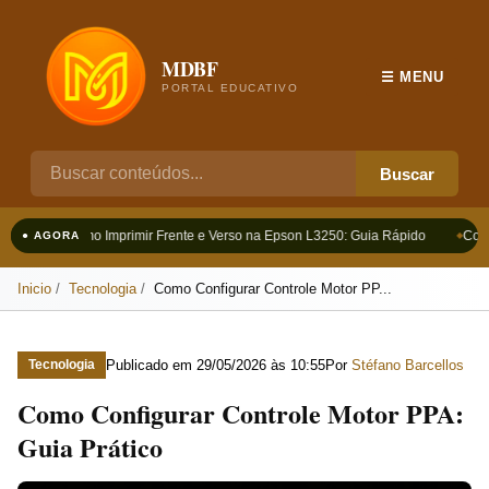
MDBF
☰ MENU
PORTAL EDUCATIVO
Buscar
Como Imprimir Frente e Verso na Epson L3250: Guia Rápido
Como
● AGORA
Inicio
Tecnologia
Como Configurar Controle Motor PP...
Publicado em
29/05/2026 às 10:55
Por
Stéfano Barcellos
Tecnologia
Como Configurar Controle Motor PPA:
Guia Prático