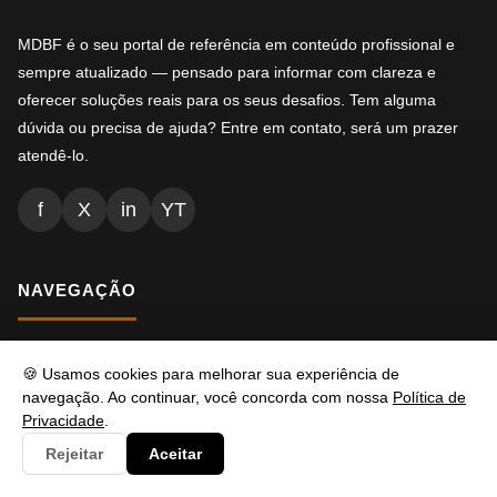
MDBF é o seu portal de referência em conteúdo profissional e
sempre atualizado — pensado para informar com clareza e
oferecer soluções reais para os seus desafios. Tem alguma
dúvida ou precisa de ajuda? Entre em contato, será um prazer
atendê-lo.
f
X
in
YT
NAVEGAÇÃO
Inicio
🍪 Usamos cookies para melhorar sua experiência de
navegação. Ao continuar, você concorda com nossa
Política de
Conteúdos
Privacidade
.
Busca
Rejeitar
Aceitar
Ads.txt