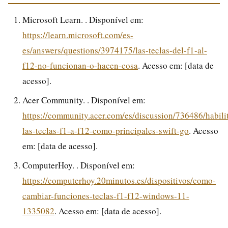
Microsoft Learn. . Disponível em:
https://learn.microsoft.com/es-
es/answers/questions/3974175/las-teclas-del-f1-al-
f12-no-funcionan-o-hacen-cosa
. Acesso em: [data de
acesso].
Acer Community. . Disponível em:
https://community.acer.com/es/discussion/736486/habilit
las-teclas-f1-a-f12-como-principales-swift-go
. Acesso
em: [data de acesso].
ComputerHoy. . Disponível em:
https://computerhoy.20minutos.es/dispositivos/como-
cambiar-funciones-teclas-f1-f12-windows-11-
1335082
. Acesso em: [data de acesso].