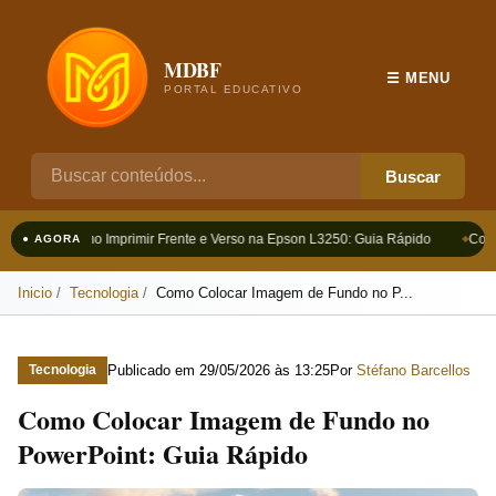
MDBF
☰ MENU
PORTAL EDUCATIVO
Buscar
Como Imprimir Frente e Verso na Epson L3250: Guia Rápido
Como
● AGORA
Inicio
Tecnologia
Como Colocar Imagem de Fundo no P...
Publicado em
29/05/2026 às 13:25
Por
Stéfano Barcellos
Tecnologia
Como Colocar Imagem de Fundo no
PowerPoint: Guia Rápido