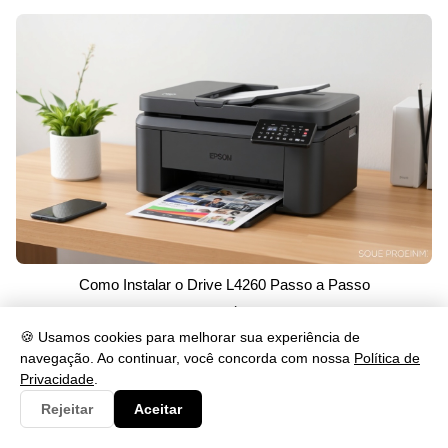
Como Instalar o Drive L4260 Passo a Passo
29/05/2026 às 15:02
🍪 Usamos cookies para melhorar sua experiência de
navegação. Ao continuar, você concorda com nossa
Política de
Mais Recentes
Privacidade
.
Rejeitar
Aceitar