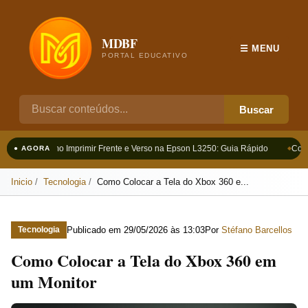
MDBF
☰ MENU
PORTAL EDUCATIVO
Buscar
Como Imprimir Frente e Verso na Epson L3250: Guia Rápido
Como 
● AGORA
Inicio
Tecnologia
Como Colocar a Tela do Xbox 360 e...
Publicado em
29/05/2026 às 13:03
Por
Stéfano Barcellos
Tecnologia
Como Colocar a Tela do Xbox 360 em
um Monitor