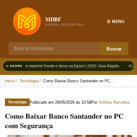
MDBF
☰ MENU
PORTAL EDUCATIVO
Buscar
Como Imprimir Frente e Verso na Epson L3250: Guia Rápido
Como
● AGORA
Inicio
Tecnologia
Como Baixar Banco Santander no PC...
Publicado em
29/05/2026 às 10:58
Por
Stéfano Barcellos
Tecnologia
Como Baixar Banco Santander no PC
com Segurança