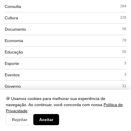
Consulta
284
Cultura
228
Documento
56
Economia
78
Educação
50
Esporte
3
Eventos
3
Governo
31
Interpretacao
103
🍪 Usamos cookies para melhorar sua experiência de
navegação. Ao continuar, você concorda com nossa
Política de
Saúde
78
Privacidade
.
Rejeitar
Aceitar
Tecnologia
1104