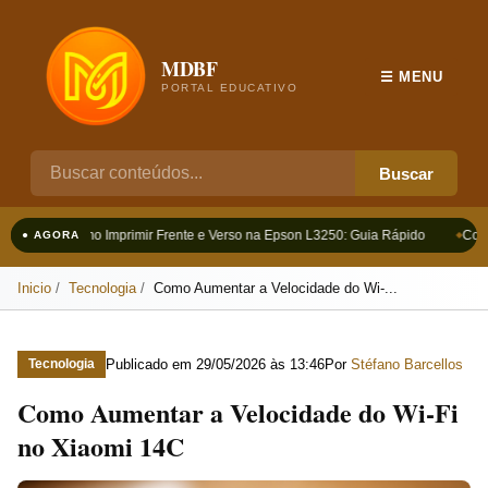
MDBF
☰ MENU
PORTAL EDUCATIVO
Buscar
Como Imprimir Frente e Verso na Epson L3250: Guia Rápido
Como
● AGORA
Inicio
Tecnologia
Como Aumentar a Velocidade do Wi‑...
Publicado em
29/05/2026 às 13:46
Por
Stéfano Barcellos
Tecnologia
Como Aumentar a Velocidade do Wi‑Fi
no Xiaomi 14C