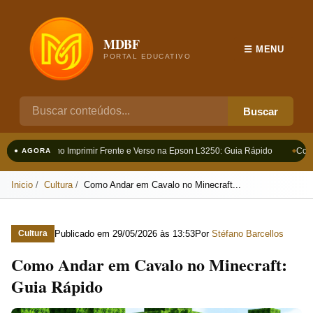
MDBF
☰ MENU
PORTAL EDUCATIVO
Buscar
Como Imprimir Frente e Verso na Epson L3250: Guia Rápido
Como 
● AGORA
Inicio
Cultura
Como Andar em Cavalo no Minecraft...
Publicado em
29/05/2026 às 13:53
Por
Stéfano Barcellos
Cultura
Como Andar em Cavalo no Minecraft:
Guia Rápido