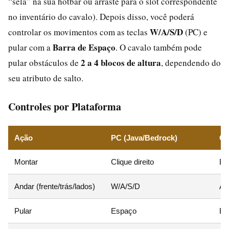
“sela” na sua hotbar ou arraste para o slot correspondente
no inventário do cavalo). Depois disso, você poderá
W/A/S/D
controlar os movimentos com as teclas
(PC) e
Barra de Espaço
pular com a
. O cavalo também pode
2 a 4 blocos de altura
pular obstáculos de
, dependendo do
seu atributo de salto.
Controles por Plataforma
Ação
PC (Java/Bedrock)
Co
Montar
Clique direito
Bo
Andar (frente/trás/lados)
W/A/S/D
An
Pular
Espaço
Bo