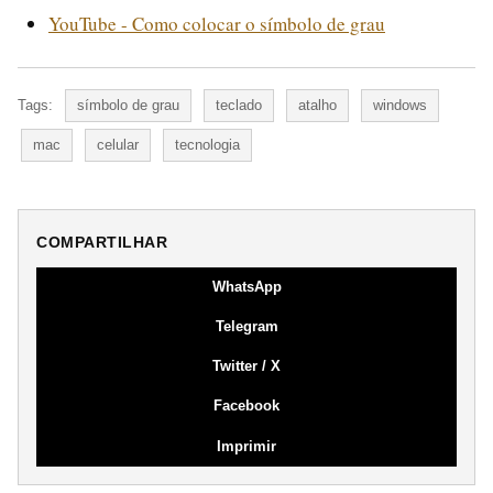
YouTube - Como colocar o símbolo de grau
Tags:
símbolo de grau
teclado
atalho
windows
mac
celular
tecnologia
COMPARTILHAR
WhatsApp
Telegram
Twitter / X
Facebook
Imprimir