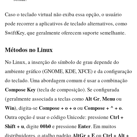
Caso o teclado virtual não exiba essa opção, o usuário
pode recorrer a aplicativos de teclado alternativos, como
SwiftKey, que geralmente oferecem suporte semelhante.
Métodos no Linux
No Linux, a inserção do símbolo de grau depende do
ambiente gráfico (GNOME, KDE, XFCE) e da configuração
do teclado. Uma abordagem comum é usar a combinação
Compose Key
(tecla de composição). Se configurada
Alt Gr
Menu
(geralmente associada a teclas como
,
ou
Win
Compose + o + o
Compose + ^ + o
), digita-se
ou
.
Ctrl +
Outra opção é usar o código Unicode: pressione
Shift + u
00b0
Enter
, digite
e pressione
. Em muitos
AltGr + E
Ctrl + Alt +
distribuidores, o atalho padrão
ou