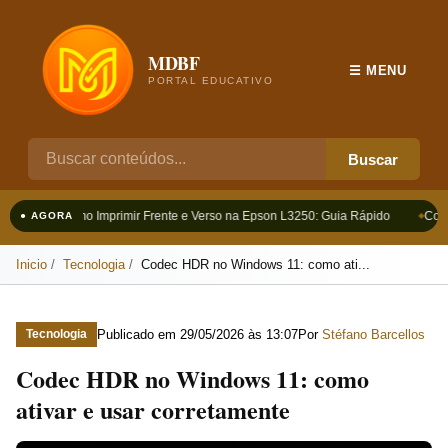
MDBF
☰ MENU
PORTAL EDUCATIVO
Buscar
Como Imprimir Frente e Verso na Epson L3250: Guia Rápido
Como
● AGORA
Inicio
Tecnologia
Codec HDR no Windows 11: como ati...
Publicado em
29/05/2026 às 13:07
Por
Stéfano Barcellos
Tecnologia
Codec HDR no Windows 11: como
ativar e usar corretamente