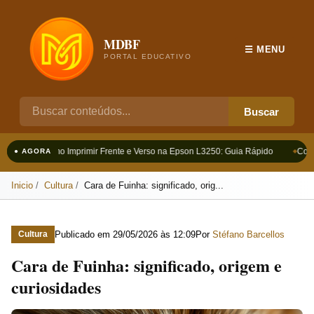
MDBF
☰ MENU
PORTAL EDUCATIVO
Buscar
Como Imprimir Frente e Verso na Epson L3250: Guia Rápido
Como 
● AGORA
Inicio
Cultura
Cara de Fuinha: significado, orig...
Publicado em
29/05/2026 às 12:09
Por
Stéfano Barcellos
Cultura
Cara de Fuinha: significado, origem e
curiosidades