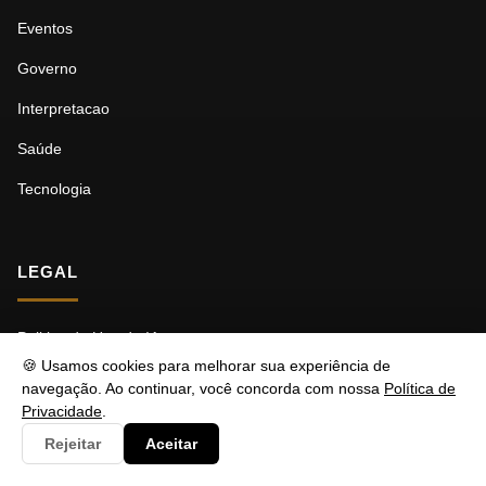
Eventos
Governo
Interpretacao
Saúde
Tecnologia
LEGAL
Politica de Uso de IA
🍪 Usamos cookies para melhorar sua experiência de
Politica de Correção
navegação. Ao continuar, você concorda com nossa
Política de
Privacidade
.
Politica de Privacidade
Rejeitar
Aceitar
Politica de Patrocínio