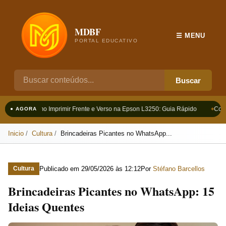
MDBF
☰ MENU
PORTAL EDUCATIVO
Buscar
Como Imprimir Frente e Verso na Epson L3250: Guia Rápido
Como
● AGORA
Inicio
Cultura
Brincadeiras Picantes no WhatsApp...
Publicado em
29/05/2026 às 12:12
Por
Stéfano Barcellos
Cultura
Brincadeiras Picantes no WhatsApp: 15
Ideias Quentes