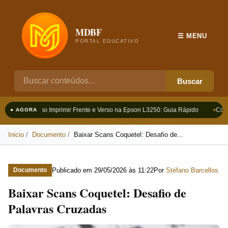
MDBF
☰ MENU
PORTAL EDUCATIVO
Buscar
Como Imprimir Frente e Verso na Epson L3250: Guia Rápido
Como 
● AGORA
Inicio
Documento
Baixar Scans Coquetel: Desafio de...
Publicado em
29/05/2026 às 11:22
Por
Stéfano Barcellos
Documento
Baixar Scans Coquetel: Desafio de
Palavras Cruzadas