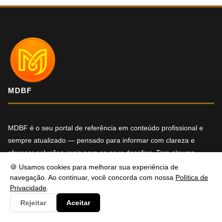
MDBF
MDBF é o seu portal de referência em conteúdo profissional e
sempre atualizado — pensado para informar com clareza e
oferecer soluções reais para os seus desafios. Tem alguma
dúvida ou precisa de ajuda? Entre em contato, será um prazer
🍪 Usamos cookies para melhorar sua experiência de
atendê-lo.
navegação. Ao continuar, você concorda com nossa
Política de
Privacidade
.
f
X
in
YT
Rejeitar
Aceitar